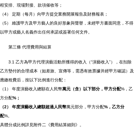
程安排、現場對接、款項催收等；
（4） 定期（每月）向甲方提交業務開展報告及財務報表；
（5） 維護甲方及甲方藝人的良好形象與聲譽，未經甲方書面同意，不得
以甲方或藝人名義作出任何承諾或簽署任何文件。
第三條 代理費用與結算
3.1 乙方為甲方代理演藝活動所獲得的收入（“演藝收入”），在扣除
乙方墊付的合理成本（如差旅、宣傳等，需憑有效票據并經甲方確認）及
應繳稅費后，按以下比例進行分配：
（1） 年度演藝收入總額在人民幣
萬元（含）以下部分，甲方分配
%，乙
方分配
%；
（2） 年度演藝收入總額超過人民幣
萬元部分，甲方分配
%，乙方分
配
%。
具體分成比例詳見附件二《費用結算細則》。