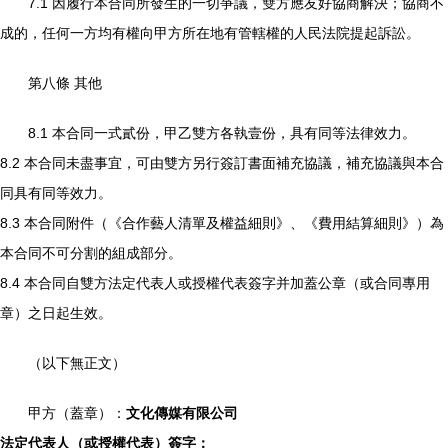
7.1 因履行本合同所發生的一切爭議，雙方應友好協商解決；協商不
成的，任何一方均有權向甲方所在地有管轄權的人民法院提起訴訟。
第八條 其他
8.1 本合同一式貳份，甲乙雙方各執壹份，具有同等法律效力。
8.2 本合同未盡事宜，可由雙方另行簽訂書面補充協議，補充協議與本合
同具有同等效力。
8.3 本合同附件（《合作藝人清單及權益細則》、《費用結算細則》）為
本合同不可分割的組成部分。
8.4 本合同自雙方法定代表人或授權代表簽字并加蓋公章（或合同專用
章）之日起生效。
（以下無正文）
甲方（蓋章）：
文化傳媒有限公司
法定代表人（或授權代表）簽字：