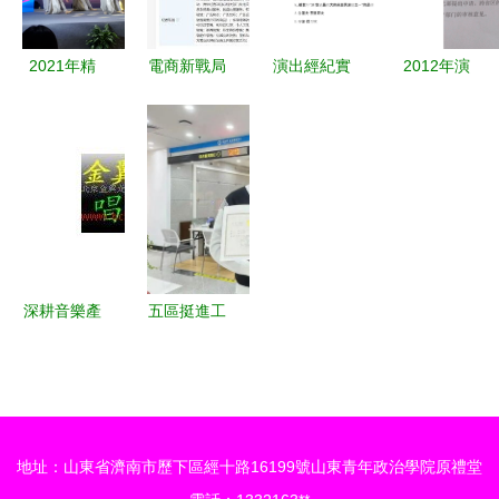
績拐點確
認，經營演
2021年精
電商新戰局
演出經紀實
2012年演
出及經紀業
彩演出速覽
行業第四極
務試題+答
出經紀人考
務展現韌性
一場經營演
爭奪戰中的
案精析 經
試真題解析
出與經紀業
文娛跨界突
營演出及經
與經營演出
務的推介會
圍
紀業務
及經紀業務
實務探討
深耕音樂產
五區挺進工
業 北京金
業五十強
翼龍唱片公
佛山制造業
司的演出與
向上突破的
經紀業務版
新篇章
地址：山東省濟南市歷下區經十路16199號山東青年政治學院原禮堂
圖