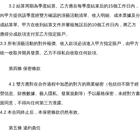
3.2 結算周期為季度結算。乙方應在每季度結束后的15個工作日內，
向甲方提供該季度經雙方確認的演藝活動清單、收入明細、成本票據及分
成結算單。甲方在收到結算文件并審核無誤后的10個工作日內，將乙方
應得分成款項支付至乙方指定賬戶。
3.3 所有演藝活動的對外報價、收入款項必須進入甲方指定賬戶，由甲方
統一收取并開具發票。乙方不得私自收取任何款項。
第四條 保密條款
4.1 雙方應對在合作過程中知悉的對方的商業秘密（包括但不限于經
營信息、財務數據、藝人隱私、發展規劃等）予以嚴格保密，未經對方書
面同意，不得向任何第三方泄露。
4.2 本合同終止后，本保密條款仍然有效。
第五條 違約責任