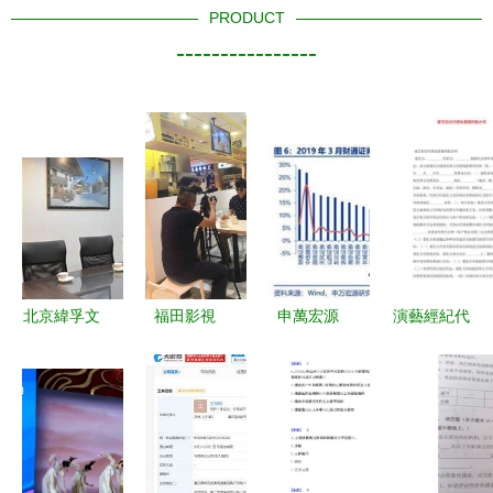
PRODUCT
----------------
北京緯孚文
福田影視
申萬宏源
演藝經紀代
化傳媒 文
一站式宣傳
券商3月經
理加盟通用
化商業融合
片制作與演
營數據點評
版合同
的領航者
出經紀解決
——自營與
方案
經紀業務雙
輪驅動，業